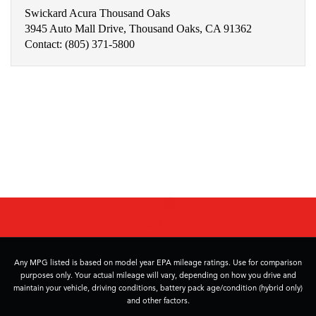
Swickard Acura Thousand Oaks
3945 Auto Mall Drive, Thousand Oaks, CA 91362
Contact: (805) 371-5800
Any MPG listed is based on model year EPA mileage ratings. Use for comparison
purposes only. Your actual mileage will vary, depending on how you drive and
maintain your vehicle, driving conditions, battery pack age/condition (hybrid only)
and other factors.